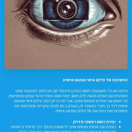
החשיבות של צילום אישי מותאם אישית
צילום הוא כלי משמעותי וחשוב בעידן הדיגיטלי שבו אנו חיים. התמונות שאנו
משתפים עם העולם מהוות חלק חשוב ממה שאנו משדרים על עצמנו ומשפיעות
על האופן שבו אחרים תופסים אותנו. אבל מה בדיוק הופך צילום אישי מותאם
אישית לכל כך חיוני? במאמר זה, נעמיק ב-10 סיבות עיקריות שמדגישות את
החשיבות ואת היתרונות של צילום מותאם אישית.
יצירת רושם ראשוני מדויק
בעולם שבו אנשים פוגשים אותך לראשונה בעיקר דרך פרופיל ברשתות
חברתיות או באתרי אינטרנט, הצילום האישי שלך הוא אחד הכלים