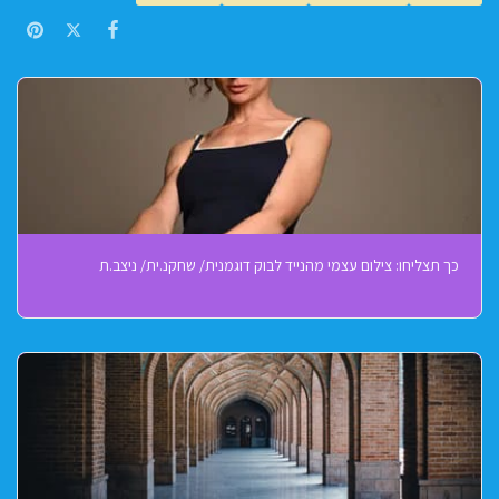
כך תצליחו: צילום עצמי מהנייד לבוק דוגמנית/ שחקנ.ית/ ניצב.ת