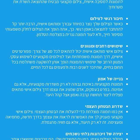
לתמונות למסיבה אישית, צילום מקצועי מבטיח שהתוצאה תשרת את
מטרותיך.
חיבור רגשי לצילום
כאשר הצילום שלך נוצר במיוחד עבורך ומותאם אישית, הרבה יותר קל
להתחבר לתוצאה באופן רגשי. כך, אתה הופך את הצילום לחלק משמעותי
מסיפור חייך, ולא לעוד תמונה גנרית במצלמת הטלפון.
שימושים רחבים ומגוונים
צילום אישי מותאם אישית יכול להתאים לכל סוג של צורך: מפורטרטים
אישיים, דרך תמונות משפחתיות ועד לצילומים מקצועיים לשימוש עסקי.
המגוון הרחב של שימושי התמונות הופך אותן להשקעה משתלמת בכל
תחום בחיים, שתיזכר לשנים רבות ולפעמים גם לכל החיים.
בנייה של אמון
תמונות מקצועיות באיכות גבוהה לא רק משדרות מקצועיות, אלא גם
אמינות. בפרט בעסקים, אדם שמציג את עצמו דרך צילום אישי מתאים
מצליח ליצור תחושת קרבה ואמון אצל קהל היעד.
שדרוג הבטחון העצמי
אין כמו תמונה מוצלחת כדי להעלות את הבטחון העצמי. צילום אישי
מקצועי מעניק לך את האפשרות לראות את עצמך בדרך חדשה, מחמיאה
ומעצימה. זה לא רק תיעוד, אלא גם חוויה מתגמלת.
יצירה של זיכרונות בלתי נשכחים
תהליך הצילום עצמו, כמו גם התוצרים שלו, הם זיכרונות שיישארו איתך