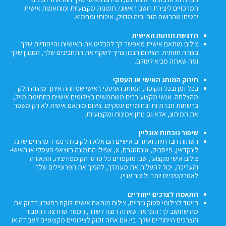
המרכזיים ליצירת רושם ראשוני. תמונות מקצועיות ומותאמות אישית
יבטיחו שהרושם הזה יהיה מדויק, איכותי ומחמיא.
הדגשת הזהות האישית
צילום מותאם אישית מאפשר לך להבליט את האישיות והייחודיות שלך
בצורה חזותית. הצילום הנכון צריך לשקף את התחביבים שלך, הסגנון שלך
ומה שאתה מביא לעולם.
חיזוק המותג האישי או העסקי
בכל זמן ובכל תקופה, המותג העיסקי \ אישי שמזוהה איתך מהווה חלק
מהצלחה. אנשי מקצוע רבים משתמשים בצילומים אישיים בחתימת מייל,
ברשתות חברתיות ובחומרים עסקיים. צילום מותאם אישית לא רק משפר
את המיתוג, אלא גם נותן אמינות ומקצועיות.
שיפור נוכחות אונליין
רשתות חברתיות ואתרים אישיים הם אלא חלק בלתי נפרד מהחיים שלנו.
לינקדאין, פייסבוק, אינסטגרם, X, אפילו התמונה בווצאפ העסקי או האישי-
צילום אישי מקצועי, שבו מוקפדים כל פרטי הקומפוזיציה, התאורה
והעריכה, יכול להעלות את מעמדך, להפוך את הפרופילים שלך
לאטרקטיביים יותר וליצור עניין.
התאמה לצרכים ייחודיים
בניגוד לצילומי סטוק גנריים, צילום מותאם אישית לוקח בחשבון בדיוק את
מה שחשוב לך: המראה שאתה רוצה לשדר, המסר שתרצה להעביר
והצרכים הייחודיים שלך. בין אם אתה זקוק לצילומים מקצועיים לעבודה או