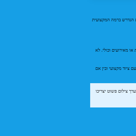
כצלם ותיק אני יודע שצילום לצורכי דוגמנות או בוק שחקן נדרש, אך עדיין רבים מהססים להוציא את הסכום הנדרש ברמה המקצועית 
בפועל רבים ורבות שולחים תמונות אקראיות שלהם, סלפי,  תמונות שצילמו לבד מול הראי, תמונות מחתונות או מאירועים וכולי. לא 
צילום פורטרט עצמי דורש שילוב של מודעות לגוף ולפנים, ידע טכני בסיסי ויצירתיות. בין אם אתם מצלמים עם ציוד מקצועי ובין אם 
עם זה, קחו בחשבון שלמכשירים שונים יש יכולות צילום שונות. יש משוכללים ויש פשוטים. מכשירים עם מערך צילום פשוט יצריכו 