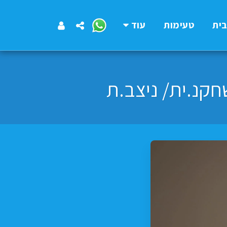
ית
טעימות
עוד
חקנ.ית/ ניצב.ת