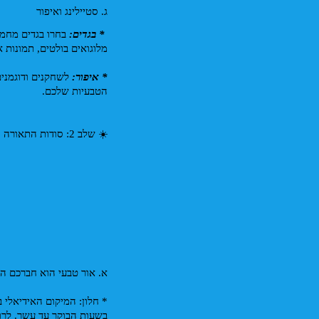
ג. סטיילינג ואיפור
 * בגדים: 
מלוגואים בולטים, תמונות א
* איפור:
הטבעיות שלכם.
☀️ שלב 2: סודות התאורה והקומפוזיציה
א. אור טבעי הוא חברכם הט
בשעות הבוקר עד עשר. לרו