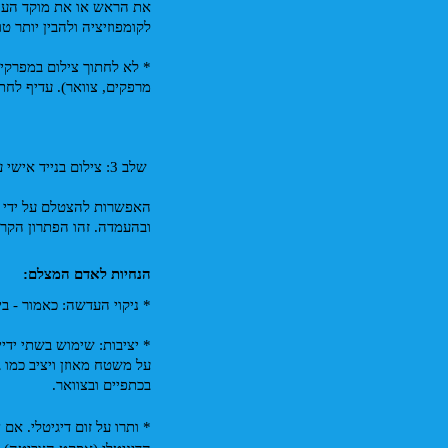
את הראש או את מוקד העניי
לקומפוזיציה ולהבין יותר טוב
מרפקים, צוואר). עדיף לח
 שלב 3: צילום בנייד אישי על ידי אדם אחר – היתרון הגדול!
ובהעמדה. זהו הפתרון הקרו
הנחיות לאדם המצלם:
* ניקוי העדשה: כאמור - ב
בכתפיים ובצוואר.