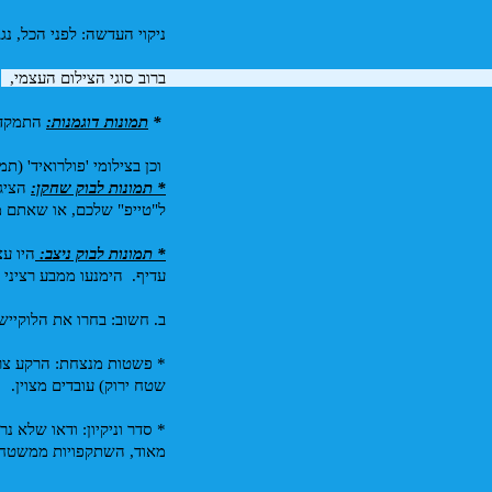
ניקוי העדשה: לפני הכל, 
ברוב סוגי הצילום העצמי
, 
 
* 
תמונות דוגמנות:
 התמקדו
 וכן בצילומי 'פולרואיד' (
* תמונות לבוק שחקן:
ל"טייפ" שלכם, או שאתם מצי
* תמונות לבוק ניצב: 
עדיף.  הימנעו ממבע רציני מי
ב. חשוב: בחרו את הלוקייש
שטח ירוק) עובדים מצוין.
מאוד, השתקפויות ממשטחים 