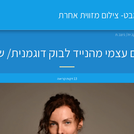
ב
.ית/ ניצב.ת
ם עצמי מהנייד לבוק דוגמנית/ ש
13 דקות קריאה