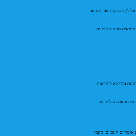
* השעה ביום: אם אתם מצלמים בחוץ, השעות שלפני השקיעה או אחרי הזריחה ('שעת הזהב'/ 'השעה הכחולה') מספקות אור חם או 
* הימנעו משמש ישירה ומפלשים: שמש ישירה בשטח פתוח בשעות הצהריים יוצרת צללים קשים ופחות מחמיאים מתחת לעיניים 
* זווית קלה מלמעלה: אם יש צורך בהצרה קלה של הפנים, ניתן לצלם מזווית מעט (מאוד) גבוהה, אך לא מוגזמת (כדי לא להיראות 
* הימנעו מ"צילום עצמי" (סלפי) קלאסי ביד מושטת: אם אתם מצלמים לבד, השתמשו בחצובה ובטיימר, או מקמו את הטלפון על 
* חוק השלישים: דורש קצת ידע והבנה בקומפוזיציה של צילום מקצועי. דמיינו שהתמונה מחולקת לשלישים אופקיים ואנכיים. מקמו 