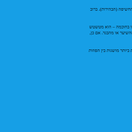
* פוקוס וחשיפה: הראו להם כיצד ללחוץ על הפנים שלכם במסך כדי למקד את התמונה עליכם ולווסת את החשיפה (הבהירות). ברוב 
* מצב פורטרט (Portrait Mode): קיים בניידים רבים בין מצבי המצלמה הייעודיים. עשו ניסויים והשתמשו בו בחוכמה – הוא מטשטש 
את הרקע, מבליט אתכם ומוסיף עומק שדה מקצועי. ודאו שהטשטוש לא פוגם או משפיע על שולי חלקים מהשיער או מהבגד. אם כן, 
* תקשורת: בקשו מהמצלם לדבר אתכם, לצחוק אתכם, וליצור אווירה משוחררת. לא פעם, התמונות הטובות ביותר מושגות בין הפוזות 