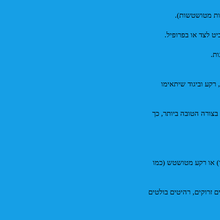
ות מטושטשות).
יט לצד או בפרופיל. 
ת. 
 הציגו גלריה מגוונת המציגה את מנעד הדמויות שאתם יכולים לגלם. חשבו על תאורה, רקע וביגוד שיתאימו 
היו עצמכם. התמקדו תנוחת גוף נוחה ולא מתוחה, טבעית ונינוחה. ככל שתהיו עצמכם בצורה הטובה ביותר, כך 
* פשטות מנצחת: הרקע צריך לשרת ולהבליט אתכם, לא להתחרות בכם. קיר נייטרלי (לבן, אפור, צבע אחיד) או רקע מטושטש (כמו 
* סדר וניקיון: ודאו שלא נראים מאחוריכם פריטים מסיחי דעת (כבלים, פריטים אישיים, בקבוקי מים או תיקים זרוקים, רהיטים בולטים 