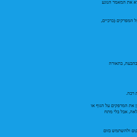
מומלץ לקרוא את המאמר הנוגע 
* לא לחתוך צילום במפרקים: כשמצלמים חצי גוף או גוף מלא, הימנעו מלחתוך את מסגרת התמונה בדיוק על המפרקים (ברכיים, 
האפשרות להצטלם על ידי חבר או בן משפחה המשתמש בטלפון שלכם מעניקה לכם את החופש להתמקד בהבעה, בתאורה 
 רכה. 
* יציבות: שימוש בשתי ידיים (ולא במוט סלפי או ביד אחת) חשוב מאוד ליציבות. בקשו מהמצלם גם להשעין את המרפקים על הגוף או 
על משטח מאוזן ויציב כמו גדר, שולחן, משענת כסא, אדן חלון וכו', לצמצם ו'לנעול' אותם פנימה ליציבות מלאה, אבל בלי מתח 
* ותרו על זום דיגיטלי. אם צריך להתקרב- משתמשים ברגליים ומקדמים את הטלפון כולו, במקום לעמוד במקום ולהשתמש בזום 