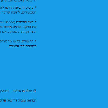
הדיגיטלי (אפקט הצביטה) 
המכשירים, לחיצה ארוכה נועלת את
התרחקו קצת מהרקע אם הוא ק
כשאתם הכי עצמכם.
🎨 שלב 4: עריכה – הטאץ' הסופי.
תמונות טובות דורשות עריכ