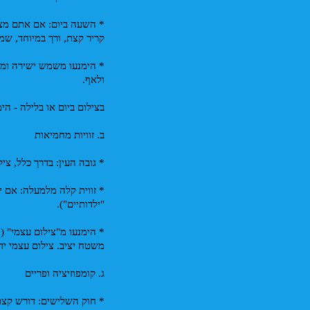
קריר קצת, ורך במיוחד, ש
ולאף.
בצילום ביום או בלילה - ה
ב. זוויות מחמיאות
* גובה העין: בדרך כלל, צי
"ילדותיים").
משטח יציב. צילום עצמי יד
ג. קומפוזיציה ופריים