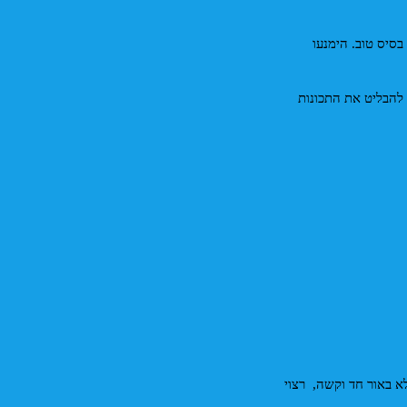
בחרו בגדים מחמיאים, נקיים ומגוונים (כמה אאוטפיטים). לבן, שחור, ג'ינס ובגדי ספורט נקיים הם בסיס טוב. הימנעו 
 לשחקנים ודוגמנים, בדרך כלל עדיף איפור עדין וטבעי (No Makeup Makeup Look). הרעיון הוא להבליט את התכונות 
* חלון: המיקום האידיאלי בבית הוא מול חלון גדול (כשהחלון מאיר את הפנים שלכם) בשמש חצי- ישירה ולא באור חד וקשה,  רצוי 