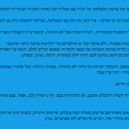
נגבו את עדשת המצלמה של הנייד עם מטלית רכה (אחת הסיבות העיקריות לתמונ
העיניים הן המוקד - צרו קשר עין חזק עם המצלמה. בצילומי דוגמנות ניתן גם להב
 בהבעות עוצמתיות,  תנוחה טובה אבל לא מוגזמת, קומפוזיציות והעמדה מעניינו
תמונות טבעיות, ללא איפור כבד או פילטרים) כדי להראות מראה גולמי ואותנטי.
גים היטב ונותנת לכם יתרון יחסי (קומדיה, דרמה, נאיבי, קשוח).
די- חיוך עדין עוזר.
ן והרקע
מחזירי אור, דברים מרושלים ולא אסתטיים ,וכו').